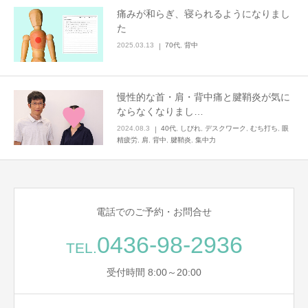
痛みが和らぎ、寝られるようになりまし
た
2025.03.13
70代
,
背中
慢性的な首・肩・背中痛と腱鞘炎が気に
ならなくなりまし…
2024.08.3
40代
,
しびれ
,
デスクワーク
,
むち打ち
,
眼
精疲労
,
肩
,
背中
,
腱鞘炎
,
集中力
電話でのご予約・お問合せ
0436-98-2936
TEL.
受付時間 8:00～20:00